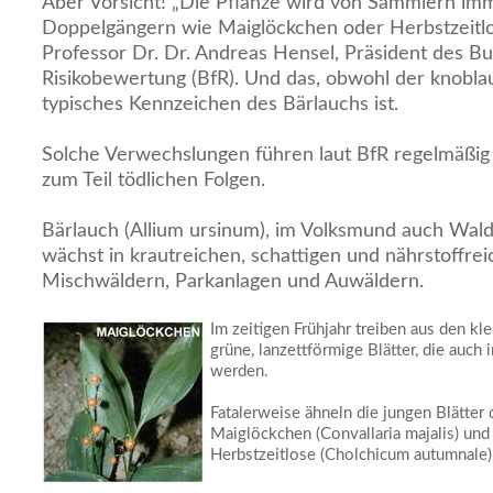
Aber Vorsicht! „Die Pflanze wird von Sammlern imm
Doppelgängern wie Maiglöckchen oder Herbstzeitlo
Professor Dr. Dr. Andreas Hensel, Präsident des Bu
Risikobewertung (BfR). Und das, obwohl der knobla
typisches Kennzeichen des Bärlauchs ist.
Solche Verwechslungen führen laut BfR regelmäßig z
zum Teil tödlichen Folgen.
Bärlauch (Allium ursinum), im Volksmund auch Wal
wächst in krautreichen, schattigen und nährstoffre
Mischwäldern, Parkanlagen und Auwäldern.
Im zeitigen Frühjahr treiben aus den kl
grüne, lanzettförmige Blätter, die auch
werden.
Fatalerweise ähneln die jungen Blätter
Maiglöckchen (Convallaria majalis) und 
Herbstzeitlose (Cholchicum autumnale)