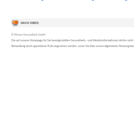
© Wissen Gesundheit GmbH
Die auf unserer Homepage für Sie bereitgestellten Gesundheits– und Medizininformationen dürfen nicht al
Behandlung durch approbierte Ärzte angesehen werden. Lesen Sie bitte unsere allgemeinen Nutzungsb