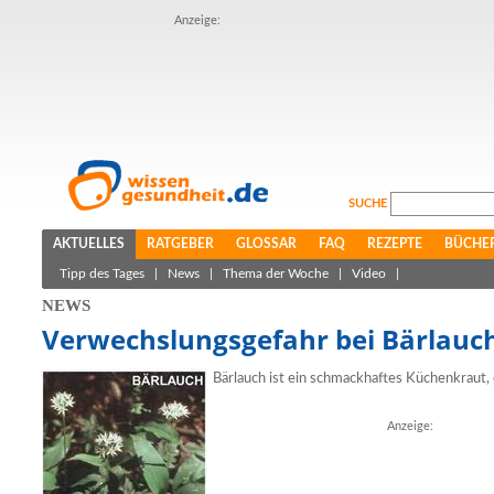
Anzeige:
SUCHE
AKTUELLES
RATGEBER
GLOSSAR
FAQ
REZEPTE
BÜCHE
Tipp des Tages
|
News
|
Thema der Woche
|
Video
|
NEWS
Verwechslungsgefahr bei Bärlauc
Bärlauch ist ein schmackhaftes Küchenkraut,
Anzeige: