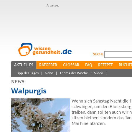
Anzeige:
SUCHE
AKTUELLES
RATGEBER
GLOSSAR
FAQ
REZEPTE
BÜCHE
Tipp des Tages
|
News
|
Thema der Woche
|
Video
|
NEWS
Walpurgis
Wenn sich Samstag Nacht die H
schwingen, um den Blocksberg 
treiben, dann sollten auch wir
sitzen bleiben, sondern das Ta
Mai hineintanzen.