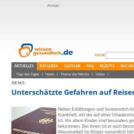
Anzeige:
SUCHE
AKTUELLES
RATGEBER
GLOSSAR
FAQ
REZEPTE
BÜCHE
Tipp des Tages
|
News
|
Thema der Woche
|
Video
|
NEWS
Unterschätzte Gefahren auf Reise
Neben Erkältungen und Sonnenstich ist 
Krankheit, mit der auf einer Urlaubsre
ist. Vor allem Kinder sind besonders ge
bekommen. Bei ihnen ist er auch besond
Wasseranteil im Körper wesentlich höh