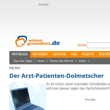
Anzeige:
SUCHE
AKTUELLES
RATGEBER
GLOSSAR
FAQ
REZEPTE
BÜCHE
Tipp des Tages
|
News
|
Thema der Woche
|
Video
|
NEWS
Der Arzt-Patienten-Dolmetscher
Es ist schon unter normalen Umständen sc
soll man besser sagen das Fachchinesisch?
Anzeige: