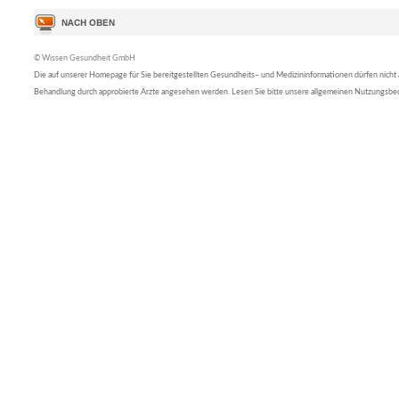
© Wissen Gesundheit GmbH
Die auf unserer Homepage für Sie bereitgestellten Gesundheits– und Medizininformationen dürfen nicht al
Behandlung durch approbierte Ärzte angesehen werden. Lesen Sie bitte unsere allgemeinen Nutzungsb