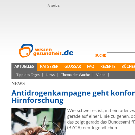
Anzeige:
SUCHE
AKTUELLES
RATGEBER
GLOSSAR
FAQ
REZEPTE
BÜCHE
Tipp des Tages
|
News
|
Thema der Woche
|
Video
|
NEWS
Antidrogenkampagne geht konfo
Hirnforschung
Wie schwer es ist, mit ein oder 
gerade auf einer Linie zu gehen, 
das zeigt gerade das Bundesamt fü
(BZGA) den Jugendlichen.