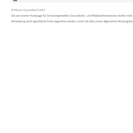
© Wissen Gesundheit GmbH
Die auf unserer Homepage für Sie bereitgestellten Gesundheits– und Medizininformationen dürfen nicht al
Behandlung durch approbierte Ärzte angesehen werden. Lesen Sie bitte unsere allgemeinen Nutzungsb