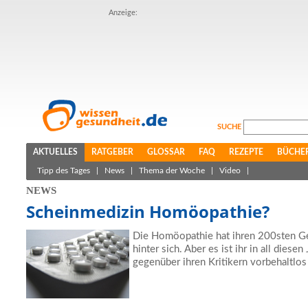
Anzeige:
SUCHE
AKTUELLES
RATGEBER
GLOSSAR
FAQ
REZEPTE
BÜCHE
Tipp des Tages
|
News
|
Thema der Woche
|
Video
|
NEWS
Scheinmedizin Homöopathie?
Die Homöopathie hat ihren 200sten Ge
hinter sich. Aber es ist ihr in all diese
gegenüber ihren Kritikern vorbehaltlos