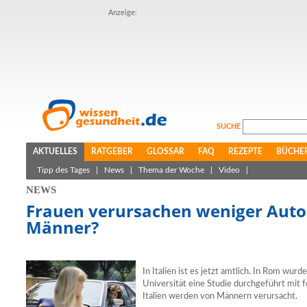
Anzeige:
SUCHE
AKTUELLES
RATGEBER
GLOSSAR
FAQ
REZEPTE
BÜCHE
Tipp des Tages
|
News
|
Thema der Woche
|
Video
|
NEWS
Frauen verursachen weniger Autou
Männer?
In Italien ist es jetzt amtlich. In Rom wurd
Universität eine Studie durchgeführt mit f
Italien werden von Männern verursacht.