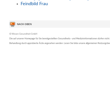
Feindbild Frau
© Wissen Gesundheit GmbH
Die auf unserer Homepage für Sie bereitgestellten Gesundheits– und Medizininformationen dürfen nicht al
Behandlung durch approbierte Ärzte angesehen werden. Lesen Sie bitte unsere allgemeinen Nutzungsb