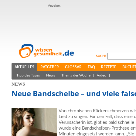
Anzeige:
SUCHE
AKTUELLES
RATGEBER
GLOSSAR
FAQ
REZEPTE
BÜCHE
Tipp des Tages
|
News
|
Thema der Woche
|
Video
|
NEWS
Neue Bandscheibe – und viele fal
Von chronischen Rückenschmerzen wis
Lied zu singen. Für den Fall, dass eine
Verursacherin ist, gibt es bald schnelle 
wurde eine Bandscheiben-Prothese ent
Minuten eingesetzt werden kann. „Sie 