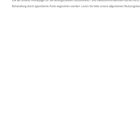
Die auf unserer Homepage für Sie bereitgestellten Gesundheits– und Medizininformationen dürfen nicht al
Behandlung durch approbierte Ärzte angesehen werden. Lesen Sie bitte unsere allgemeinen Nutzungsb