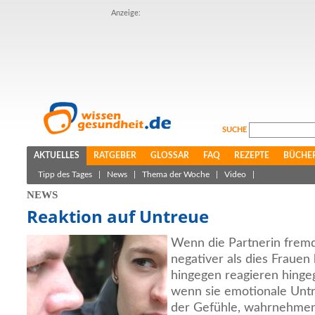
Anzeige:
SUCHE
AKTUELLES
RATGEBER
GLOSSAR
FAQ
REZEPTE
BÜCHE
Tipp des Tages
|
News
|
Thema der Woche
|
Video
|
NEWS
Reaktion auf Untreue
Wenn die Partnerin frem
negativer als dies Frauen
hingegen reagieren hinge
wenn sie emotionale Untr
der Gefühle, wahrnehmen