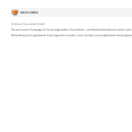
© Wissen Gesundheit GmbH
Die auf unserer Homepage für Sie bereitgestellten Gesundheits– und Medizininformationen dürfen nicht al
Behandlung durch approbierte Ärzte angesehen werden. Lesen Sie bitte unsere allgemeinen Nutzungsb