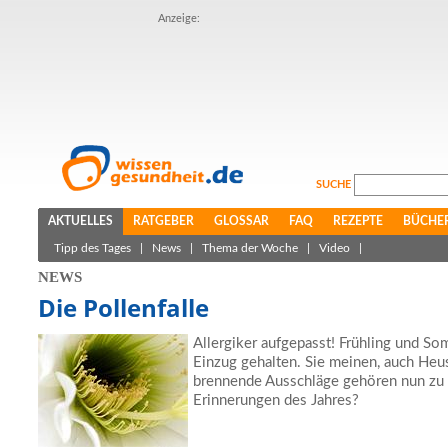
Anzeige:
SUCHE
AKTUELLES
RATGEBER
GLOSSAR
FAQ
REZEPTE
BÜCHE
Tipp des Tages
|
News
|
Thema der Woche
|
Video
|
NEWS
Die Pollenfalle
Allergiker aufgepasst! Frühling und So
Einzug gehalten. Sie meinen, auch Heu
brennende Ausschläge gehören nun zu
Erinnerungen des Jahres?