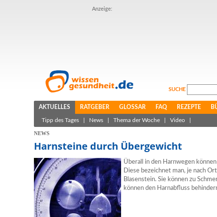
Anzeige:
SUCHE
AKTUELLES
RATGEBER
GLOSSAR
FAQ
REZEPTE
B
Tipp des Tages
|
News
|
Thema der Woche
|
Video
|
NEWS
Harnsteine durch Übergewicht
Überall in den Harnwegen können s
Diese bezeichnet man, je nach Ort,
Blasenstein. Sie können zu Schme
können den Harnabfluss behinder