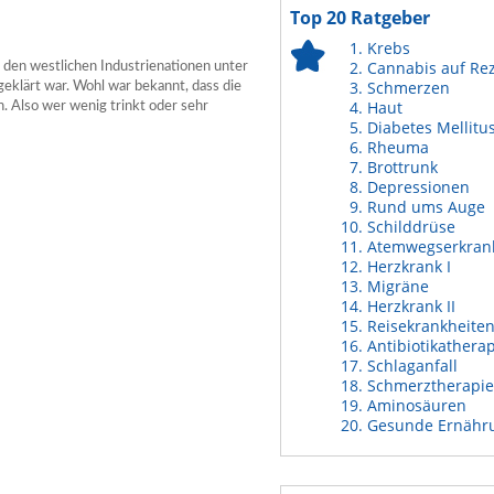
Top 20 Ratgeber
Krebs
Cannabis auf Re
 den westlichen Industrienationen unter
Schmerzen
eklärt war. Wohl war bekannt, dass die
Haut
. Also wer wenig trinkt oder sehr
Diabetes Mellitu
Rheuma
Brottrunk
Depressionen
Rund ums Auge
Schilddrüse
Atemwegserkran
Herzkrank I
Migräne
Herzkrank II
Reisekrankheite
Antibiotikathera
Schlaganfall
Schmerztherapie
Aminosäuren
Gesunde Ernähr