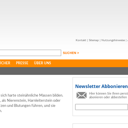
Kontakt
|
Sitemap
|
Nutzungshinweise
|
ÜCHER
PRESSE
ÜBER UNS
Newsletter Abbonieren
Hier können Sie Ihren pers
ich harte steinähnliche Massen bilden.
abonieren oder abbestellen
 als Nierenstein, Harnleiterstein oder
rzen und Blutungen führen, und sie
n.