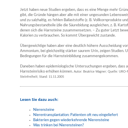
Jetzt haben neue Studien ergeben, dass es eine Menge mehr Grün
gibt, die Gründe hängen aber alle mit einer ungesunden Lebenswei
und zu salzhaltig, es fehlen Ballaststoffe (z. B. Vollkornprodukte u
Nahrungsbestandteile (die die Säurebidung ausgleichen, z. B. Kartof
denen sich die Harnsteine zusammensetzen. – Zu guter Letzt bew
Kalorien zu verbrauchen. So kommt Übergewicht zustande.
Übergewichtige haben aber eine deutlich höhere Ausscheidung vo
Ammonium, bei gleichzeitig stärker saurem Urin, zeigen Studien. U
Bedingungen für die Harnsteinbildung zusammengekommen.
Daneben haben epidemiologische Untersuchungen ergeben, dass au
Harnsteinrisiko erhöhen können.
Autor: Beatrice Wagner; Quelle: URO-
Steinfreiheit; Stand: 11.11.2005
Lesen Sie dazu auch:
Nierensteine
Nierentransplantation: Patienten oft neu eingeliefert
Bakterien gegen wiederkehrende Nierensteine
Was trinken bei Nierensteinen?