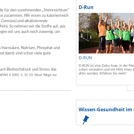
D-Run
de für den zunehmenden „Steinreichtum“
se zusammen. Wir essen zu kalorienreich
nd Gemüse) und alkalisierende
feln). So nehmen wir die Stoffe auf, aus
egen wir uns auch noch zuwenig, um
n Harnsäure, Natrium, Phosphat und
nd damit sind schon viele gute
D-RUN
D-RUN ist eine Doku-Soap, in der Men
ch Bluthochdruck und Stress das
Leben verändern und mit Hilfe eines 
aktiv werden. Erfahren Sie mehr!
NEWS 4 2005, S. 51-53: Neue Wege zur
Wissen-Gesundheit im 