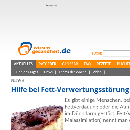
Anzeige:
SUCHE
AKTUELLES
RATGEBER
GLOSSAR
FAQ
REZEPTE
BÜCHE
Tipp des Tages
|
News
|
Thema der Woche
|
Video
|
NEWS
Hilfe bei Fett-Verwertungsstörung
Es gibt einige Menschen, be
Fettverdauung oder die Au
im Dünndarm gestört. Fett-
Malassimilation) nennt man 