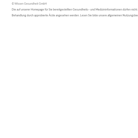
© Wissen Gesundheit GmbH
Die auf unserer Homepage für Sie bereitgestellten Gesundheits– und Medizininformationen dürfen nicht al
Behandlung durch approbierte Ärzte angesehen werden. Lesen Sie bitte unsere allgemeinen Nutzungsb