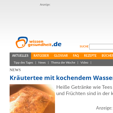
Anzeige:
SUCHE
AKTUELLES
RATGEBER
GLOSSAR
FAQ
REZEPTE
BÜCHE
Tipp des Tages
|
News
|
Thema der Woche
|
Video
|
NEWS
Kräutertee mit kochendem Wasse
Heiße Getränke wie Tees
und Früchten sind in der k
Anzeige: