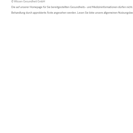
© Wissen Gesundheit GmbH
Die auf unserer Homepage für Sie bereitgestellten Gesundheits– und Medizininformationen dürfen nicht al
Behandlung durch approbierte Ärzte angesehen werden. Lesen Sie bitte unsere allgemeinen Nutzungsb