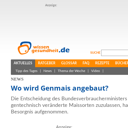
Anzeige:
SUCHE
AKTUELLES
RATGEBER
GLOSSAR
FAQ
REZEPTE
BÜCHE
Tipp des Tages
|
News
|
Thema der Woche
|
Video
|
NEWS
Wo wird Genmais angebaut?
Die Entscheidung des Bundesverbraucherministers 
gentechnisch veränderte Maissorten zuzulassen, h
Besorgnis aufgenommen.
Anzeige: