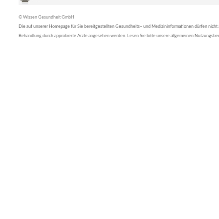
© Wissen Gesundheit GmbH
Die auf unserer Homepage für Sie bereitgestellten Gesundheits– und Medizininformationen dürfen nicht al
Behandlung durch approbierte Ärzte angesehen werden. Lesen Sie bitte unsere allgemeinen Nutzungsb