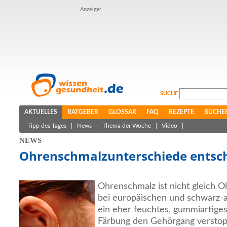
Anzeige:
SUCHE
AKTUELLES
RATGEBER
GLOSSAR
FAQ
REZEPTE
BÜCHE
Tipp des Tages
|
News
|
Thema der Woche
|
Video
|
NEWS
Ohrenschmalzunterschiede entsch
Ohrenschmalz ist nicht gleich
bei europäischen und schwarz-
ein eher feuchtes, gummiartiges
Färbung den Gehörgang verstopft