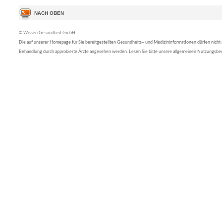
© Wissen Gesundheit GmbH
Die auf unserer Homepage für Sie bereitgestellten Gesundheits– und Medizininformationen dürfen nicht al
Behandlung durch approbierte Ärzte angesehen werden. Lesen Sie bitte unsere allgemeinen Nutzungsb