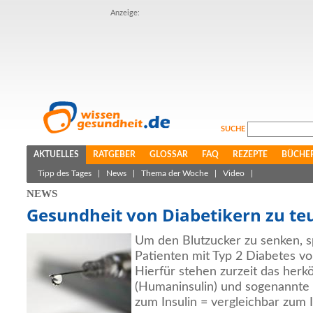
Anzeige:
SUCHE
AKTUELLES
RATGEBER
GLOSSAR
FAQ
REZEPTE
BÜCHE
Tipp des Tages
|
News
|
Thema der Woche
|
Video
|
NEWS
Gesundheit von Diabetikern zu te
Um den Blutzucker zu senken, sp
Patienten mit Typ 2 Diabetes vo
Hierfür stehen zurzeit das herk
(Humaninsulin) und sogenannte 
zum Insulin = vergleichbar zum I