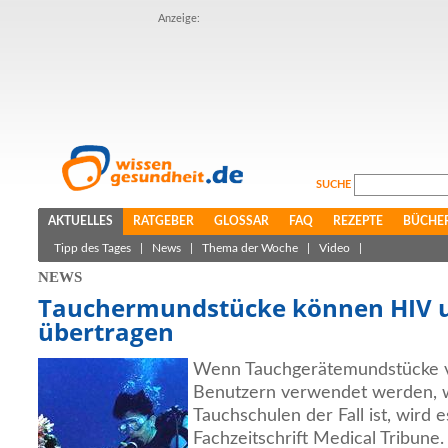
Anzeige:
SUCHE
AKTUELLES
RATGEBER
GLOSSAR
FAQ
REZEPTE
BÜCHE
Tipp des Tages
|
News
|
Thema der Woche
|
Video
|
NEWS
Tauchermundstücke können HIV u
übertragen
Wenn Tauchgerätemundstücke 
Benutzern verwendet werden, wi
Tauchschulen der Fall ist, wird e
Fachzeitschrift Medical Tribune