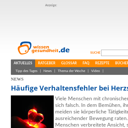
Anzeige:
SUCHE
AKTUELLES
RATGEBER
GLOSSAR
FAQ
REZEPTE
BÜCHE
Tipp des Tages
|
News
|
Thema der Woche
|
Video
|
NEWS
Häufige Verhaltensfehler bei Her
Viele Menschen mit chronische
sich falsch. In dem Bemühen, ih
meiden sie körperliche Tätigkei
ausreichender Bewegung raten. 
Menschen verbreitete Ansicht, s