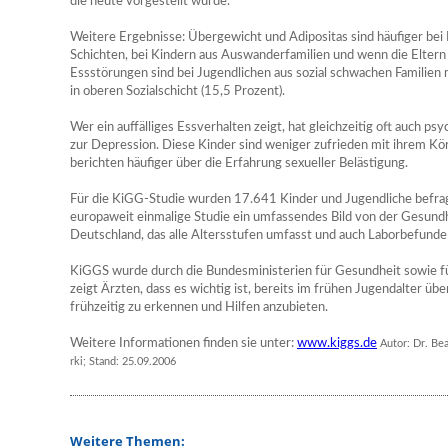
die heute vorgestellt wurde.
Weitere Ergebnisse: Übergewicht und Adipositas sind häufiger bei K
Schichten, bei Kindern aus Auswanderfamilien und wenn die Eltern 
Essstörungen sind bei Jugendlichen aus sozial schwachen Familien 
in oberen Sozialschicht (15,5 Prozent).
Wer ein auffälliges Essverhalten zeigt, hat gleichzeitig oft auch ps
zur Depression. Diese Kinder sind weniger zufrieden mit ihrem Kö
berichten häufiger über die Erfahrung sexueller Belästigung.
Für die KiGG-Studie wurden 17.641 Kinder und Jugendliche befragt
europaweit einmalige Studie ein umfassendes Bild von der Gesun
Deutschland, das alle Altersstufen umfasst und auch Laborbefunde 
KiGGS wurde durch die Bundesministerien für Gesundheit sowie für
zeigt Ärzten, dass es wichtig ist, bereits im frühen Jugendalter ü
frühzeitig zu erkennen und Hilfen anzubieten.
Weitere Informationen finden sie unter:
www.kiggs.de
Autor: Dr. Be
rki; Stand: 25.09.2006
Weitere Themen: