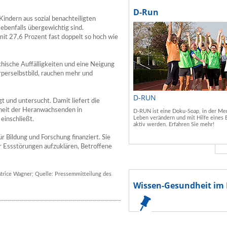
D-Run
indern aus sozial benachteiligten
ebenfalls übergewichtig sind.
mit 27,6 Prozent fast doppelt so hoch wie
ychische Auffälligkeiten und eine Neigung
rperselbstbild, rauchen mehr und
D-RUN
 und untersucht. Damit liefert die
dheit der Heranwachsenden in
D-RUN ist eine Doku-Soap, in der Men
Leben verändern und mit Hilfe eines 
einschließt.
aktiv werden. Erfahren Sie mehr!
 Bildung und Forschung finanziert. Sie
ber Essstörungen aufzuklären, Betroffene
atrice Wagner; Quelle: Pressemmitteilung des
Wissen-Gesundheit im 