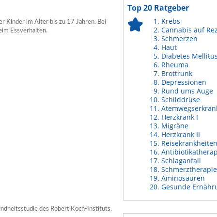
Top 20 Ratgeber
Krebs
er Kinder im Alter bis zu 17 Jahren. Bei
Cannabis auf Re
beim Essverhalten.
Schmerzen
Haut
Diabetes Mellitu
Rheuma
Brottrunk
Depressionen
Rund ums Auge
Schilddrüse
Atemwegserkran
Herzkrank I
Migräne
Herzkrank II
Reisekrankheite
Antibiotikathera
Schlaganfall
Schmerztherapie
Aminosäuren
Gesunde Ernähr
ndheitsstudie des Robert Koch-Instituts,