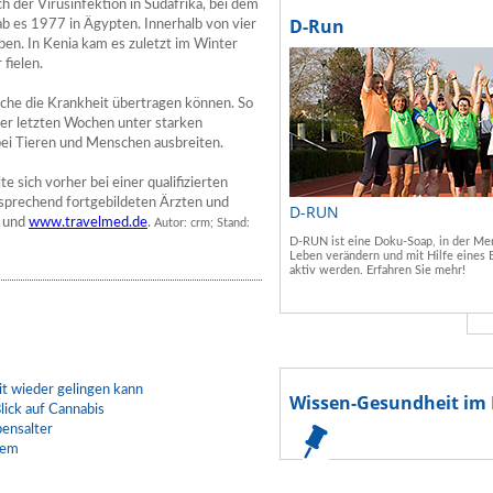
 der Virusinfektion in Südafrika, bei dem
D-Run
 es 1977 in Ägypten. Innerhalb von vier
n. In Kenia kam es zuletzt im Winter
fielen.
che die Krankheit übertragen können. So
der letzten Wochen unter starken
ei Tieren und Menschen ausbreiten.
e sich vorher bei einer qualifizierten
tsprechend fortgebildeten Ärzten und
D-RUN
und
www.travelmed.de
.
Autor: crm; Stand:
D-RUN ist eine Doku-Soap, in der Men
Leben verändern und mit Hilfe eines 
aktiv werden. Erfahren Sie mehr!
t wieder gelingen kann
Wissen-Gesundheit im 
lick auf Cannabis
bensalter
lem