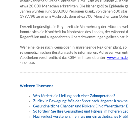
ostafrikanischen Graben, entdeckt. 1950 kam es zu einem Ausbruch
etwa 20.000 Menschen erkrankten. Die bisher größte Epidemie gab
Jahren wurden rund 200.000 Personen krank, von denen 600 starbe
1997/98 zu einem Ausbruch, dem etwa 700 Menschen zum Opfer 
Derzeit begünstigt die Regenzeit die Vermehrung der Mücken, wel
konnte sich die Krankheit im Nordosten des Landes, der während 
Regenfällen und ausgedehnten Überschwemmungen gelitten hat, b
Wer eine Reise nach Kenia oder in angrenzende Regionen plant, sollt
reisemedizinischen Beratungsstelle informieren. Adressen von en
Apotheken veröffentlicht das CRM im Internet unter:
www.crm.de
11.01.2007
Weitere Themen:
Was fördert die Heilung nach einer Zahnoperation?
Zurück in Bewegung: Wie der Sport nach längerer Krankhei
Gesundheitliche Chancen und Risiken: Ein differenzierter B
So fördern Sie Ihre Gesundheit und Fitness im höheren Le
Haarverlust verstehen: mehr als nur ein ästhetisches Prob