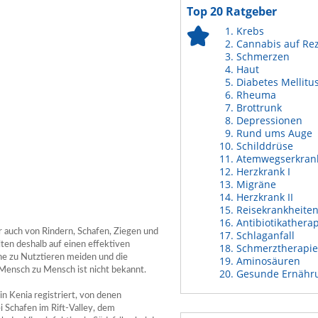
Top 20 Ratgeber
Krebs
Cannabis auf Re
Schmerzen
Haut
Diabetes Mellitu
Rheuma
Brottrunk
Depressionen
Rund ums Auge
Schilddrüse
Atemwegserkran
Herzkrank I
Migräne
Herzkrank II
Reisekrankheite
Antibiotikathera
r auch von Rindern, Schafen, Ziegen und
Schlaganfall
en deshalb auf einen effektiven
Schmerztherapie
he zu Nutztieren meiden und die
Aminosäuren
Mensch zu Mensch ist nicht bekannt.
Gesunde Ernähr
 Kenia registriert, von denen
 Schafen im Rift-Valley, dem