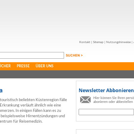
Kontakt
|
Sitemap
|
Nutzungshinweise
|
ÜCHER
PRESSE
ÜBER UNS
a
Newsletter Abbonieren
Hier können Sie Ihren pers
 touristisch beliebten Küstenregion Fälle
abonieren oder abbestellen
 Erkrankung verläuft ähnlich wie eine
merzen. In einigen Fällen kann es zu
e beispielsweise Hirnentzündungen und
ntrum für Reisemedizin.