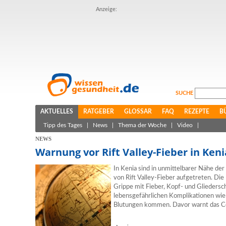
Anzeige:
SUCHE
AKTUELLES
RATGEBER
GLOSSAR
FAQ
REZEPTE
B
Tipp des Tages
|
News
|
Thema der Woche
|
Video
|
NEWS
Warnung vor Rift Valley-Fieber in Keni
In Kenia sind in unmittelbarer Nähe der
von Rift Valley-Fieber aufgetreten. Die
Grippe mit Fieber, Kopf- und Gliedersch
lebensgefährlichen Komplikationen wi
Blutungen kommen. Davor warnt das Ce