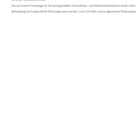
© Wissen Gesundheit GmbH
Die auf unserer Homepage für Sie bereitgestellten Gesundheits– und Medizininformationen dürfen nicht al
Behandlung durch approbierte Ärzte angesehen werden. Lesen Sie bitte unsere allgemeinen Nutzungsb