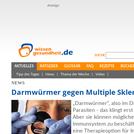
Anzeige:
SUCHE
AKTUELLES
RATGEBER
GLOSSAR
FAQ
REZEPTE
BÜCHE
Tipp des Tages
|
News
|
Thema der Woche
|
Video
|
NEWS
Darmwürmer gegen Multiple Skle
„Darmwürmer“, also im D
Parasiten - das klingt ers
Aber sie können mögliche
Immunsystem zu beschäfti
eine Therapieoption für 