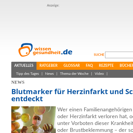
Anzeige:
SUCHE
AKTUELLES
RATGEBER
GLOSSAR
FAQ
REZEPTE
BÜCHE
Tipp des Tages
|
News
|
Thema der Woche
|
Video
|
NEWS
Blutmarker für Herzinfarkt und Sc
entdeckt
Wer einen Familienangehörigen 
oder Herzinfarkt verloren hat, 
unter Vorboten dieser Krankheit
oder Brustbeklemmung – der sor