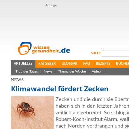
Anzeige:
SUCHE
AKTUELLES
RATGEBER
GLOSSAR
FAQ
REZEPTE
BÜCHE
Tipp des Tages
|
News
|
Thema der Woche
|
Video
|
NEWS
Klimawandel fördert Zecken
Zecken und die durch sie übert
haben sich in den letzten Jahre
zeitlich ausgebreitet. So schlug 
Robert-Koch-Institut Alarm, wei
nach Norden vordrängen und sic