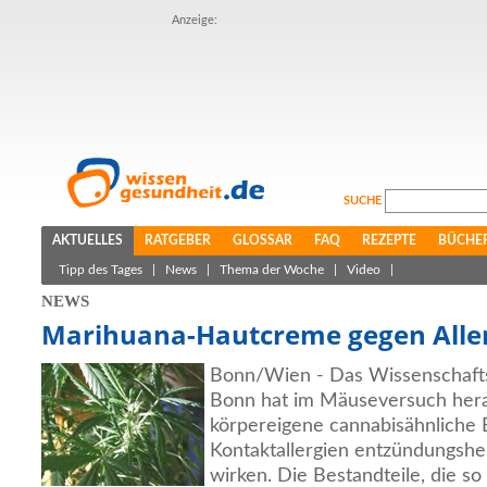
Anzeige:
SUCHE
AKTUELLES
RATGEBER
GLOSSAR
FAQ
REZEPTE
BÜCHE
Tipp des Tages
|
News
|
Thema der Woche
|
Video
|
NEWS
Marihuana-Hautcreme gegen Alle
Bonn/Wien - Das Wissenschafts
Bonn hat im Mäuseversuch her
körpereigene cannabisähnliche 
Kontaktallergien entzündungshe
wirken. Die Bestandteile, die s