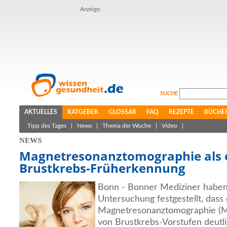
Anzeige:
SUCHE
AKTUELLES
RATGEBER
GLOSSAR
FAQ
REZEPTE
BÜCHE
Tipp des Tages
|
News
|
Thema der Woche
|
Video
|
NEWS
Magnetresonanztomographie als 
Brustkrebs-Früherkennung
Bonn - Bonner Mediziner haben 
Untersuchung festgestellt, dass 
Magnetresonanztomographie (MR
von Brustkrebs-Vorstufen deutlic