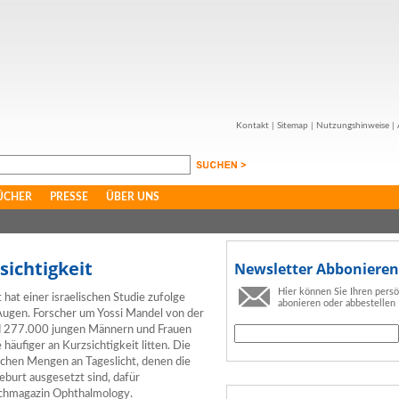
Kontakt
|
Sitemap
|
Nutzungshinweise
|
ÜCHER
PRESSE
ÜBER UNS
ichtigkeit
Newsletter Abbonieren
Hier können Sie Ihren pers
at einer israelischen Studie zufolge
abonieren oder abbestellen
ugen. Forscher um Yossi Mandel von der
nd 277.000 jungen Männern und Frauen
äufiger an Kurzsichtigkeit litten. Die
lichen Mengen an Tageslicht, denen die
eburt ausgesetzt sind, dafür
Fachmagazin Ophthalmology.