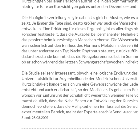
Kurzsichtigen bei jenen Personen auftrat, die in den Sommermonat
niedrigste Rate an Kurzsichtigen gab es unter den Dezember- und
Die Häufigkeitsverteilung zeigte dabei das gleiche Muster, wie es 
zeigt. Je länger die Tage sind, desto größer war auch die Wahrschein
entwickeln. Eine Erklärung für dieses Ergebnis gibt es allerdings 
Forscher festgestellt, dass die Augäpfel bei permanenter Helligke
das passiere beim kurzsichtigen Menschen ebenso. Die Wissenschaf
wahrscheinlich auf den Einfluss des Hormons Melatonin, dessen B
das unter anderem den Tag-Nacht-Rhythmus steuert, zurückzuführen
dadurch zustande kommt, dass die Neugeborenen selbst im Sommer
ob er schon während der letzten Schwangerschaftswochen indirekt 
Die Studie sei sehr interessant, obwohl eine logische Erklärung de
Universitätsklinik für Augenheilkunde der Medizinischen Universi
Kurzsichtigkeit handelt es sich um eine Gewebsschwäche der Lede
entsteht und auch erklärbar ist", so der Mediziner. Es gebe zum Be
wonach vor Einführung der Schulpflicht wesentlich weniger Fälle vo
macht deutlich, dass das Nahe-Sehen zur Entwicklung der Kurzsicht
dennoch vorstellen, dass die Helligkeit einen Einfluss auf die Sehs
experimentellen Bereich, meint der Experte abschließend.
Autor: Wo
Stand: 28.08.2007