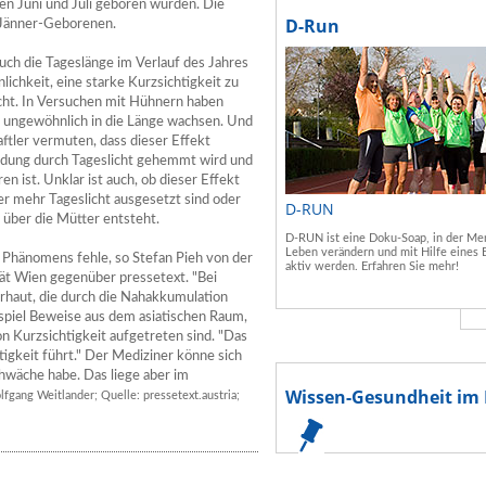
en Juni und Juli geboren wurden. Die
D-Run
 Jänner-Geborenen.
auch die Tageslänge im Verlauf des Jahres
lichkeit, eine starke Kurzsichtigkeit zu
nicht. In Versuchen mit Hühnern haben
it ungewöhnlich in die Länge wachsen. Und
tler vermuten, dass dieser Effekt
ildung durch Tageslicht gehemmt wird und
 ist. Unklar ist auch, ob dieser Effekt
 mehr Tageslicht ausgesetzt sind oder
D-RUN
über die Mütter entsteht.
D-RUN ist eine Doku-Soap, in der Men
Leben verändern und mit Hilfe eines 
s Phänomens fehle, so Stefan Pieh von der
aktiv werden. Erfahren Sie mehr!
tät Wien gegenüber pressetext. "Bei
rhaut, die durch die Nahakkumulation
ispiel Beweise aus dem asiatischen Raum,
n Kurzsichtigkeit aufgetreten sind. "Das
igkeit führt." Der Mediziner könne sich
chwäche habe. Das liege aber im
Wissen-Gesundheit im 
lfgang Weitlander; Quelle: pressetext.austria;