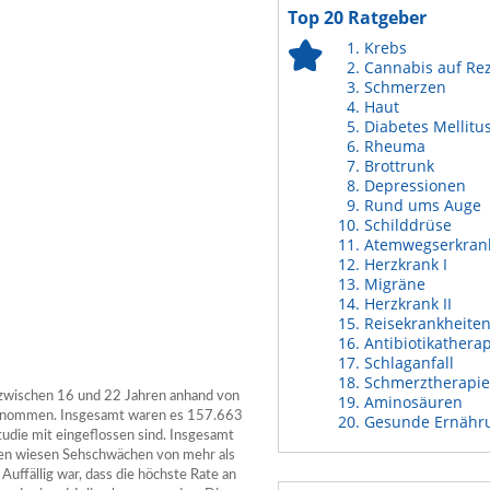
Top 20 Ratgeber
Krebs
Cannabis auf Re
Schmerzen
Haut
Diabetes Mellitu
Rheuma
Brottrunk
Depressionen
Rund ums Auge
Schilddrüse
Atemwegserkran
Herzkrank I
Migräne
Herzkrank II
Reisekrankheite
Antibiotikathera
Schlaganfall
Schmerztherapie
zwischen 16 und 22 Jahren anhand von
Aminosäuren
 genommen. Insgesamt waren es 157.663
Gesunde Ernähr
udie mit eingeflossen sind. Insgesamt
hnen wiesen Sehschwächen von mehr als
Auffällig war, dass die höchste Rate an