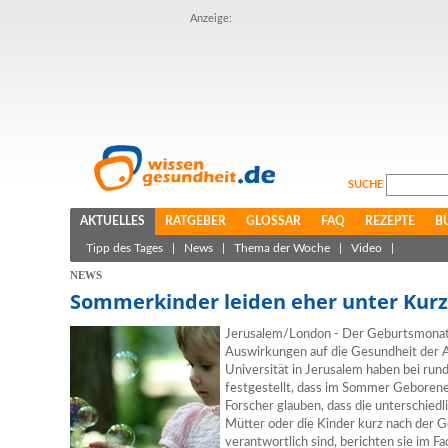
Anzeige:
SUCHE
AKTUELLES
RATGEBER
GLOSSAR
FAQ
REZEPTE
B
Tipp des Tages
|
News
|
Thema der Woche
|
Video
|
NEWS
Sommerkinder leiden eher unter Kurzs
Jerusalem/London - Der Geburtsmonat h
Auswirkungen auf die Gesundheit der A
Universität in Jerusalem haben bei ru
festgestellt, dass im Sommer Geborene h
Forscher glauben, dass die unterschied
Mütter oder die Kinder kurz nach der G
verantwortlich sind, berichten sie im 