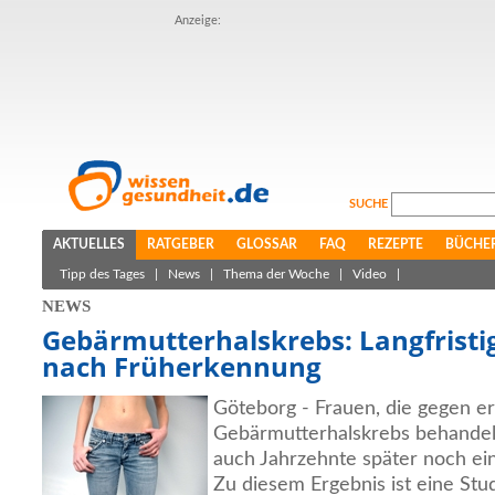
Anzeige:
SUCHE
AKTUELLES
RATGEBER
GLOSSAR
FAQ
REZEPTE
BÜCHE
Tipp des Tages
|
News
|
Thema der Woche
|
Video
|
NEWS
Gebärmutterhalskrebs: Langfristi
nach Früherkennung
Göteborg - Frauen, die gegen e
Gebärmutterhalskrebs behandel
auch Jahrzehnte später noch ein
Zu diesem Ergebnis ist eine Stu