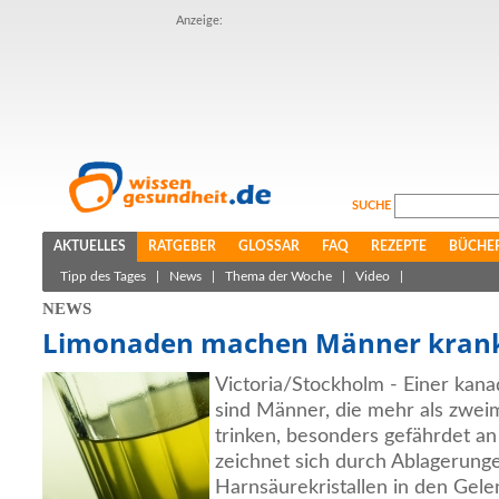
Anzeige:
SUCHE
AKTUELLES
RATGEBER
GLOSSAR
FAQ
REZEPTE
BÜCHE
Tipp des Tages
|
News
|
Thema der Woche
|
Video
|
NEWS
Limonaden machen Männer kran
Victoria/Stockholm - Einer kana
sind Männer, die mehr als zwei
trinken, besonders gefährdet an
zeichnet sich durch Ablagerung
Harnsäurekristallen in den Gele