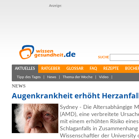
Anzeige:
SUCHE
AKTUELLES
RATGEBER
GLOSSAR
FAQ
REZEPTE
BÜCHE
Tipp des Tages
|
News
|
Thema der Woche
|
Video
|
NEWS
Augenkrankheit erhöht Herzanfall
Sydney - Die Altersabhängige 
(AMD), eine verbreitete Ursache 
mit einem erhöhten Risiko eines
Schlaganfalls in Zusammenhang
Wissenschaftler der University