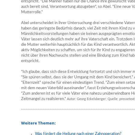
entspricht. "Die Männer haben nur die Chance ihre gewünscht Vat
auch bereit sind, Verantwortung abzugeben", so Abel. "Eine neue V
Mutterrolle."
Abel unterscheidet in ihrer Untersuchung drei verschiedene Vaterr
haben das geringste Bedürfnis danach, viel Zeit mit ihrem Kind zu v
Männlichkeitsvorstellungen haben sie keinen ausgeprägten emoti
Väter lassen sich deutlich mehr auf ihre Vaterschaft ein. Trotzdem 
die Mutter weiterhin hauptsächlich für das Kind verantwortlich. Ak
aktiv Möglichkeiten zu schaffen, um sich für ihr Kind zu engagieren.
nicht über ihren Nachwuchs stellen und eine Bindung zum Kind ha
entspricht.
"Ich glaube, dass sich diese Entwicklung fortsetzt und sich immer 
"Sie spüren selbst, dass sie der Umgang mit dem Kind bereichert."
"Elternzeit" spreche für einen eindeutigen Trend. "Zum einen setzen
mit dem neuen Vaterbild auseinander", fasst Erziehungswissensch
"Zum anderen ist es für viele Väter eine nahezu unüberwindbare H
Zeitmangel zu realisieren."
Autor: Georg Eckelsberger; Quelle: pressetext
Weitere Themen:
Was fördert die Heilung nach einer Zahnoperation?