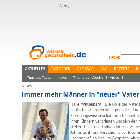
Anzeige:
SUCHE
AKTUELLES
RATGEBER
GLOSSAR
FAQ
REZEPTE
B
Tipp des Tages
|
News
|
Thema der Woche
|
Video
|
NEWS
Immer mehr Männer in "neuer" Vaterr
Halle-Wittenberg - Die Rolle des Vaters
deutschen Familien stark geändert. Das
Erziehungswissenschaftlerin Jeannette 
ihren Kindern verbringen und sich den
stellen. In elf qualitativen Interviews 
Jahren zu ihrem Verständnis der Eltern
überrascht", so Abel im Gespräch mit p