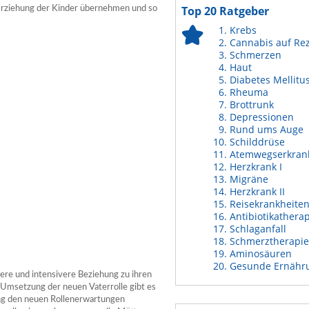
Top 20 Ratgeber
Erziehung der Kinder übernehmen und so
Krebs
Cannabis auf Re
Schmerzen
Haut
Diabetes Mellitu
Rheuma
Brottrunk
Depressionen
Rund ums Auge
Schilddrüse
Atemwegserkran
Herzkrank I
Migräne
Herzkrank II
Reisekrankheite
Antibiotikathera
Schlaganfall
Schmerztherapie
Aminosäuren
Gesunde Ernähr
ichere und intensivere Beziehung zu ihren
er Umsetzung der neuen Vaterrolle gibt es
tung den neuen Rollenerwartungen