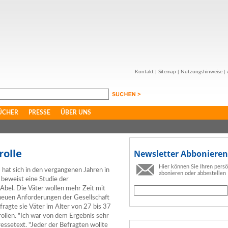
Kontakt
|
Sitemap
|
Nutzungshinweise
|
ÜCHER
PRESSE
ÜBER UNS
olle
Newsletter Abbonieren
Hier können Sie Ihren pers
 hat sich in den vergangenen Jahren in
abonieren oder abbestellen
 beweist eine Studie der
Abel. Die Väter wollen mehr Zeit mit
 neuen Anforderungen der Gesellschaft
befragte sie Väter im Alter von 27 bis 37
rollen. "Ich war von dem Ergebnis sehr
ressetext. "Jeder der Befragten wollte