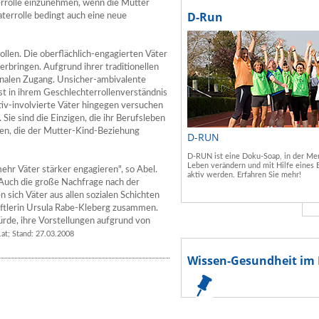
errolle einzunehmen, wenn die Mütter
D-Run
aterrolle bedingt auch eine neue
ollen. Die oberflächlich-engagierten Väter
erbringen. Aufgrund ihrer traditionellen
onalen Zugang. Unsicher-ambivalente
ist in ihrem Geschlechterrollenverständnis
tiv-involvierte Väter hingegen versuchen
 Sie sind die Einzigen, die ihr Berufsleben
ben, die der Mutter-Kind-Beziehung
D-RUN
D-RUN ist eine Doku-Soap, in der Men
Leben verändern und mit Hilfe eines 
mehr Väter stärker engagieren", so Abel.
aktiv werden. Erfahren Sie mehr!
 Auch die große Nachfrage nach der
 sich Väter aus allen sozialen Schichten
aftlerin Ursula Rabe-Kleberg zusammen.
ürde, ihre Vorstellungen aufgrund von
.at; Stand: 27.03.2008
Wissen-Gesundheit im 