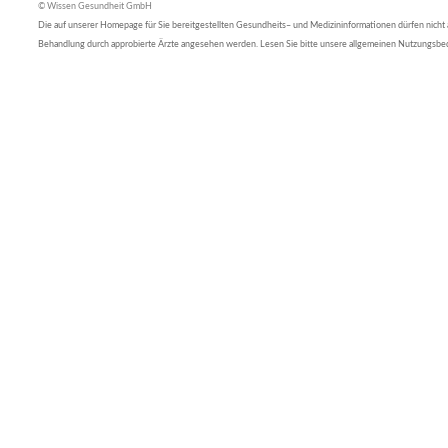
© Wissen Gesundheit GmbH
Die auf unserer Homepage für Sie bereitgestellten Gesundheits– und Medizininformationen dürfen nicht al
Behandlung durch approbierte Ärzte angesehen werden. Lesen Sie bitte unsere allgemeinen Nutzungsb