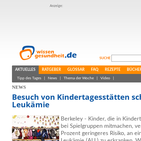
Anzeige:
SUCHE
AKTUELLES
RATGEBER
GLOSSAR
FAQ
REZEPTE
BÜCHE
Tipp des Tages
|
News
|
Thema der Woche
|
Video
|
NEWS
Besuch von Kindertagesstätten sc
Leukämie
Berkeley - Kinder, die in Kinde
bei Spielgruppen mitmachen, ve
Prozent geringeres Risiko, an e
Leukämie (ALL) zu erkranken. W