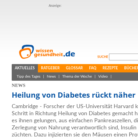
Anzeige:
SUCHE
AKTUELLES
RATGEBER
GLOSSAR
FAQ
REZEPTE
BÜCHE
Tipp des Tages
|
News
|
Thema der Woche
|
Video
|
NEWS
Heilung von Diabetes rückt näher
Cambridge - Forscher der US-Universität Harvard 
Schritt in Richtung Heilung von Diabetes gemacht 
es ihnen gelungen, aus einfachen Pankreaszellen, d
Zerlegung von Nahrung verantwortlich sind, Insulin
züchten. Dazu injizierten sie den Mäusen einen Prot