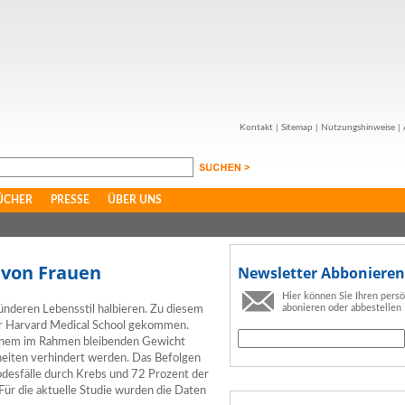
Kontakt
|
Sitemap
|
Nutzungshinweise
|
ÜCHER
PRESSE
ÜBER UNS
 von Frauen
Newsletter Abbonieren
Hier können Sie Ihren pers
abonieren oder abbestellen
ünderen Lebensstil halbieren. Zu diesem
er Harvard Medical School gekommen.
einem im Rahmen bleibenden Gewicht
heiten verhindert werden. Das Befolgen
Todesfälle durch Krebs und 72 Prozent der
Für die aktuelle Studie wurden die Daten