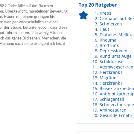
Top 20 Ratgeber
882 Todesfälle auf das Rauchen
hen, Übergewicht, mangelnder Bewegung
Krebs
le. Frauen mit einem geringen bis
Cannabis auf Re
n weniger wahrscheinlich an einer
Schmerzen
r der Studie, betonte jedoch, dass diese
Haut
t führen sollten. "Ein wenig Alkohol
Diabetes Mellitu
ch das ganze Bild sehen. Menschen, die
Rheuma
Meinung nach sollte es eigentlich leicht
Brottrunk
Depressionen
Rund ums Auge
Schilddrüse
Atemwegserkran
Herzkrank I
Migräne
Herzkrank II
Reisekrankheite
Antibiotikathera
Schlaganfall
Schmerztherapie
Aminosäuren
Gesunde Ernähr