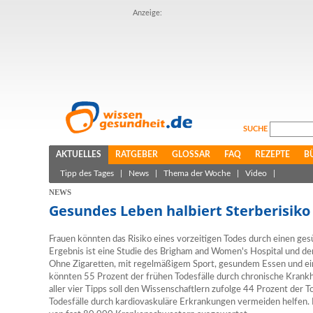
Anzeige:
SUCHE
AKTUELLES
RATGEBER
GLOSSAR
FAQ
REZEPTE
B
Tipp des Tages
|
News
|
Thema der Woche
|
Video
|
NEWS
Gesundes Leben halbiert Sterberisiko
Frauen könnten das Risiko eines vorzeitigen Todes durch einen ges
Ergebnis ist eine Studie des Brigham and Women's Hospital und d
Ohne Zigaretten, mit regelmäßigem Sport, gesundem Essen und 
könnten 55 Prozent der frühen Todesfälle durch chronische Krank
aller vier Tipps soll den Wissenschaftlern zufolge 44 Prozent der 
Todesfälle durch kardiovaskuläre Erkrankungen vermeiden helfen. 