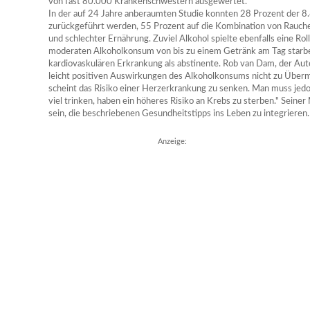
von fast 80.000 Krankenschwestern ausgewertet.
In der auf 24 Jahre anberaumten Studie konnten 28 Prozent der 8.
zurückgeführt werden, 55 Prozent auf die Kombination von Rauc
und schlechter Ernährung. Zuviel Alkohol spielte ebenfalls eine Rol
moderaten Alkoholkonsum von bis zu einem Getränk am Tag starbe
kardiovaskulären Erkrankung als abstinente. Rob van Dam, der Auto
leicht positiven Auswirkungen des Alkoholkonsums nicht zu Übermu
scheint das Risiko einer Herzerkrankung zu senken. Man muss jedo
viel trinken, haben ein höheres Risiko an Krebs zu sterben." Seiner 
sein, die beschriebenen Gesundheitstipps ins Leben zu integrieren.
Anzeige: