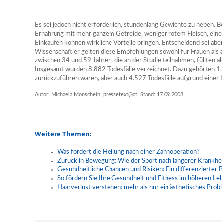
Es sei jedoch nicht erforderlich, stundenlang Gewichte zu heben. 
Ernährung mit mehr ganzem Getreide, weniger rotem Fleisch, ein
Einkaufen können wirkliche Vorteile bringen. Entscheidend sei aber
Wissenschaftler gelten diese Empfehlungen sowohl für Frauen als
zwischen 34 und 59 Jahren, die an der Studie teilnahmen, füllten al
Insgesamt wurden 8.882 Todesfälle verzeichnet. Dazu gehörten 1
zurückzuführen waren, aber auch 4.527 Todesfälle aufgrund einer
Autor: Michaela Monschein; pressetext@at; Stand: 17.09.2008
Weitere Themen:
Was fördert die Heilung nach einer Zahnoperation?
Zurück in Bewegung: Wie der Sport nach längerer Krankhei
Gesundheitliche Chancen und Risiken: Ein differenzierter B
So fördern Sie Ihre Gesundheit und Fitness im höheren Le
Haarverlust verstehen: mehr als nur ein ästhetisches Prob