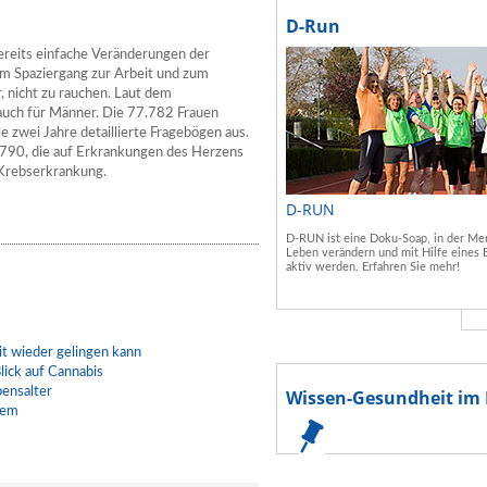
D-Run
Bereits einfache Veränderungen der
em Spaziergang zur Arbeit und zum
, nicht zu rauchen. Laut dem
 auch für Männer. Die 77.782 Frauen
le zwei Jahre detaillierte Fragebögen aus.
.790, die auf Erkrankungen des Herzens
 Krebserkrankung.
D-RUN
D-RUN ist eine Doku-Soap, in der Men
Leben verändern und mit Hilfe eines 
aktiv werden. Erfahren Sie mehr!
t wieder gelingen kann
lick auf Cannabis
bensalter
Wissen-Gesundheit im 
lem