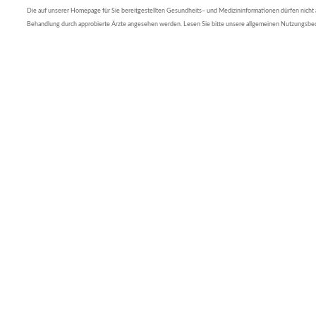
Die auf unserer Homepage für Sie bereitgestellten Gesundheits– und Medizininformationen dürfen nicht al
Behandlung durch approbierte Ärzte angesehen werden. Lesen Sie bitte unsere allgemeinen Nutzungsb