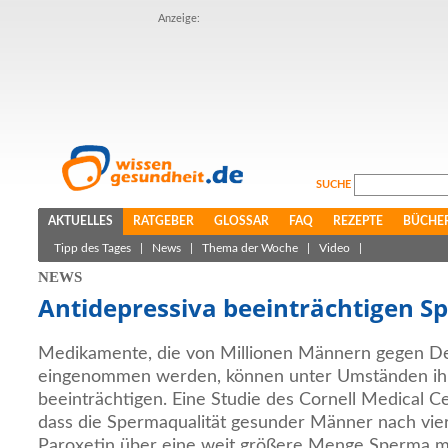
Anzeige:
SUCHE
AKTUELLES
RATGEBER
GLOSSAR
FAQ
REZEPTE
BÜCHE
Tipp des Tages
|
News
|
Thema der Woche
|
Video
|
NEWS
Antidepressiva beeinträchtigen S
Medikamente, die von Millionen Männern gegen D
eingenommen werden, können unter Umständen ihr
beeinträchtigen. Eine Studie des Cornell Medical C
dass die Spermaqualität gesunder Männer nach v
Paroxetin über eine weit größere Menge Sperma m