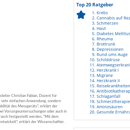
Top 20 Ratgeber
Krebs
Cannabis auf Re
Schmerzen
Haut
Diabetes Mellitu
Rheuma
Brottrunk
Depressionen
Rund ums Auge
Schilddrüse
Atemwegserkran
Herzkrank I
Migräne
Herzkrank II
Reisekrankheite
Antibiotikathera
Schlaganfall
leiter Christian Fabian, Dozent für
Schmerztherapie
er sehr einfachen Anwendung, sondern
Aminosäuren
bilität des Messgeräts", erklärt der
Gesunde Ernähr
bei Vorsorgeuntersuchungen oder auch in
rasch festgestellt werden. "Mit dem
ntwickelt", erklärt der Wissenschaftler.