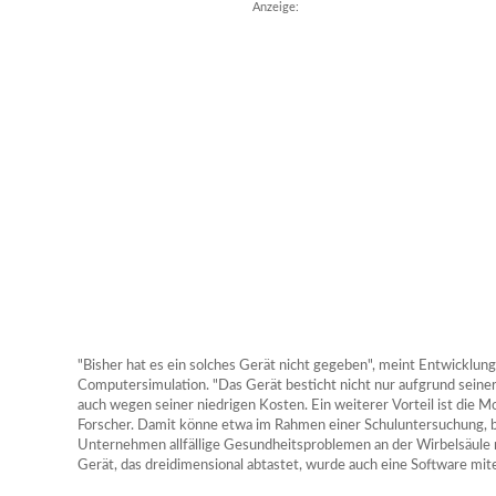
Anzeige:
"Bisher hat es ein solches Gerät nicht gegeben", meint Entwicklungs
Computersimulation. "Das Gerät besticht nicht nur aufgrund sein
auch wegen seiner niedrigen Kosten. Ein weiterer Vorteil ist die Mo
Forscher. Damit könne etwa im Rahmen einer Schuluntersuchung, 
Unternehmen allfällige Gesundheitsproblemen an der Wirbelsäule 
Gerät, das dreidimensional abtastet, wurde auch eine Software mite