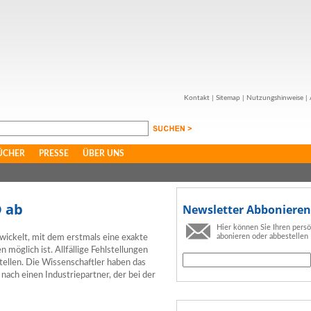
Kontakt
|
Sitemap
|
Nutzungshinweise
|
ÜCHER
PRESSE
ÜBER UNS
D ab
Newsletter Abbonieren
Hier können Sie Ihren pers
abonieren oder abbestellen
wickelt, mit dem erstmals eine exakte
möglich ist. Allfällige Fehlstellungen
stellen. Die Wissenschaftler haben das
nach einen Industriepartner, der bei der