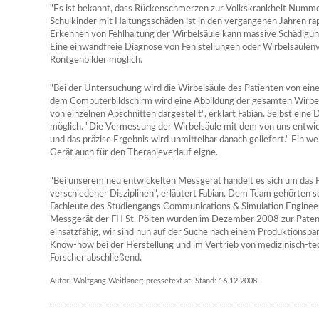
"Es ist bekannt, dass Rückenschmerzen zur Volkskrankheit Nummer
Schulkinder mit Haltungsschäden ist in den vergangenen Jahren rap
Erkennen von Fehlhaltung der Wirbelsäule kann massive Schädigu
Eine einwandfreie Diagnose von Fehlstellungen oder Wirbelsäulen
Röntgenbilder möglich.
"Bei der Untersuchung wird die Wirbelsäule des Patienten von eine
dem Computerbildschirm wird eine Abbildung der gesamten Wirbels
von einzelnen Abschnitten dargestellt", erklärt Fabian. Selbst eine 
möglich. "Die Vermessung der Wirbelsäule mit dem von uns entwic
und das präzise Ergebnis wird unmittelbar danach geliefert." Ein wei
Gerät auch für den Therapieverlauf eigne.
"Bei unserem neu entwickelten Messgerät handelt es sich um das
verschiedener Disziplinen", erläutert Fabian. Dem Team gehörten 
Fachleute des Studiengangs Communications & Simulation Engineerin
Messgerät der FH St. Pölten wurden im Dezember 2008 zur Patenti
einsatzfähig, wir sind nun auf der Suche nach einem Produktionspa
Know-how bei der Herstellung und im Vertrieb von medizinisch-tec
Forscher abschließend.
Autor: Wolfgang Weitlaner; pressetext.at; Stand: 16.12.2008