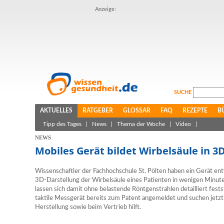
Anzeige:
SUCHE
AKTUELLES
RATGEBER
GLOSSAR
FAQ
REZEPTE
B
Tipp des Tages
|
News
|
Thema der Woche
|
Video
|
NEWS
Mobiles Gerät bildet Wirbelsäule in 3
Wissenschaftler der Fachhochschule St. Pölten haben ein Gerät ent
3D-Darstellung der Wirbelsäule eines Patienten in wenigen Minuten 
lassen sich damit ohne belastende Röntgenstrahlen detailliert fest
taktile Messgerät bereits zum Patent angemeldet und suchen jetzt 
Herstellung sowie beim Vertrieb hilft.