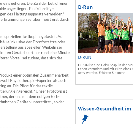
 eins gehören. Die Zahl der betroffenen
D-Run
ide angestiegen. Ein frühzeitiges
ngen des Haltungsapparats vermeiden."
verkrümmungen sei aber meist erst durch
m speziellen Tastkopf abgetastet. Auf
äule inklusive der Dornfortsätze oder
Darstellung aus speziellen Winkeln sei
kelten Gerät dauert nur rund eine Minute
D-RUN
terer Vorteil sei zudem, dass sich das
D-RUN ist eine Doku-Soap, in der Men
Leben verändern und mit Hilfe eines 
aktiv werden. Erfahren Sie mehr!
 Produkt einer optimalen Zusammenarbeit
sowohl Physiotherapie-Experten als auch
g an. Die Pläne für das taktile
erung eingereicht. "Unser Prototyp ist
rtner, der uns mit dem nötigen Fach-
hnischen Geräten unterstützt", so der
Wissen-Gesundheit im 