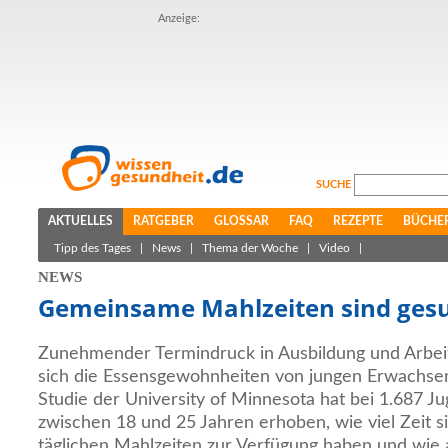
Anzeige:
SUCHE
AKTUELLES
RATGEBER
GLOSSAR
FAQ
REZEPTE
BÜCHE
Tipp des Tages
|
News
|
Thema der Woche
|
Video
|
NEWS
Gemeinsame Mahlzeiten sind ges
Zunehmender Termindruck in Ausbildung und Arbeit 
sich die Essensgewohnheiten von jungen Erwachsen
Studie der University of Minnesota hat bei 1.687 Ju
zwischen 18 und 25 Jahren erhoben, wie viel Zeit s
täglichen Mahlzeiten zur Verfügung haben und wie a