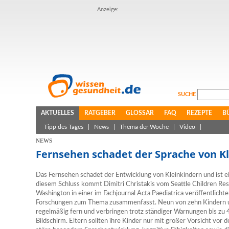
Anzeige:
SUCHE
AKTUELLES
RATGEBER
GLOSSAR
FAQ
REZEPTE
B
Tipp des Tages
|
News
|
Thema der Woche
|
Video
|
NEWS
Fernsehen schadet der Sprache von K
Das Fernsehen schadet der Entwicklung von Kleinkindern und ist e
diesem Schluss kommt Dimitri Christakis vom Seattle Children Rese
Washington in einer im Fachjournal Acta Paediatrica veröffentlicht
Forschungen zum Thema zusammenfasst. Neun von zehn Kindern u
regelmäßig fern und verbringen trotz ständiger Warnungen bis zu 
Bildschirm. Eltern sollten ihre Kinder nur mit großer Vorsicht vor