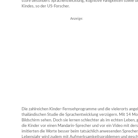
störe besonders Sprachentwicklung, kognitive Fähigkeiten sowie d
Kindes, so der US-Forscher.
Anzeige:
Die zahlreichen Kinder-Fernsehprogramme und die vielerorts ang
thailändischen Studie die Sprachentwicklung verzögern. Mit 14 Mon
Bildschirm sehen. Doch sie lernen schlechter als im echten Leben, 
die Kinder vor einen Mandarin-Sprecher und vor ein Video mit ders
imitierten die Worte besser beim tatsächlich anwesenden Spreche
Lebensjahr wird zudem mit Aufmerksamkeitsproblemen und gesch