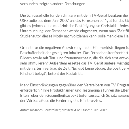
verbunden, zeigten andere Forschungen.
Die Schlüsselrolle für den Umgang mit dem TV-Gerät besitzen die Elt
US-Studie aus dem Jahr 2007 an, das Fernsehen sei "gut für das G
gibt es jedoch keine medizinische Bestätigung, so Christakis. Jedes 
Untersuchung, der Fernseher werde eingesetzt, wenn man "Zeit für
Studienautor dieses Motiv nachvollziehen kann, solle man diese Hal
Gründe für die negativen Auswirkungen der Flimmerkiste liegen für
Beschaffenheit der gezeigten Inhalte: "Das Fernsehen konfrontiert
Bildern sowie mit Ton- und Szenenwechseln, die die sich erst entw
sehr stimulieren." Außerdem ersetze das TV-Gerät andere, wichtige
mit den Eltern verbrachte Zeit. "Es gibt keine Studie, die positive
Kindheit belegt", betont der Pädiatrist.
Mehr Einschränkungen gegenüber den Vertreibern von TV-Program
erforderlich. "Ihre Produktnamen und Testimonials führen die Eltern
Eltern über den Gesundheitsaspekt böten zusätzlich Schutz gegen
der Wirtschaft, so die Forderung des Kinderarztes.
Autor: Johannes Pernsteiner; pressetext.at; Stand: 13.01.2009