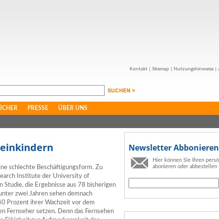
Kontakt
|
Sitemap
|
Nutzungshinweise
|
ÜCHER
PRESSE
ÜBER UNS
leinkindern
Newsletter Abbonieren
Hier können Sie Ihren pers
abonieren oder abbestellen
ine schlechte Beschäftigungsform. Zu
arch Institute der University of
en Studie, die Ergebnisse aus 78 bisherigen
nter zwei Jahren sehen demnach
40 Prozent ihrer Wachzeit vor dem
 den Fernseher setzen. Denn das Fernsehen