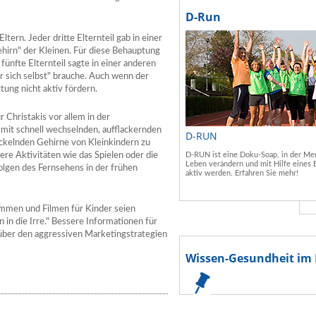
D-Run
ern. Jeder dritte Elternteil gab in einer
ehirn" der Kleinen. Für diese Behauptung
fünfte Elternteil sagte in einer anderen
 sich selbst" brauche. Auch wenn der
tung nicht aktiv fördern.
 Christakis vor allem in der
 mit schnell wechselnden, aufflackernden
D-RUN
ickelnden Gehirne von Kleinkindern zu
re Aktivitäten wie das Spielen oder die
D-RUN ist eine Doku-Soap, in der Men
Leben verändern und mit Hilfe eines 
 Folgen des Fernsehens in der frühen
aktiv werden. Erfahren Sie mehr!
men und Filmen für Kinder seien
 in die Irre." Bessere Informationen für
über den aggressiven Marketingstrategien
Wissen-Gesundheit im 