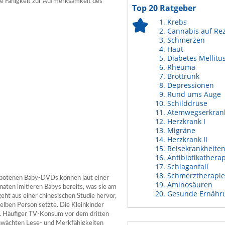
ie Fähigkeit zur Aufmerksamkeit des
Top 20 Ratgeber
Krebs
Cannabis auf Re
Schmerzen
Haut
Diabetes Mellitu
Rheuma
Brottrunk
Depressionen
Rund ums Auge
Schilddrüse
Atemwegserkran
Herzkrank I
Migräne
Herzkrank II
Reisekrankheite
Antibiotikathera
Schlaganfall
Schmerztherapie
ebotenen Baby-DVDs können laut einer
Aminosäuren
aten imitieren Babys bereits, was sie am
Gesunde Ernähr
geht aus einer chinesischen Studie hervor,
elben Person setzte. Die Kleinkinder
r. Häufiger TV-Konsum vor dem dritten
wächten Lese- und Merkfähigkeiten