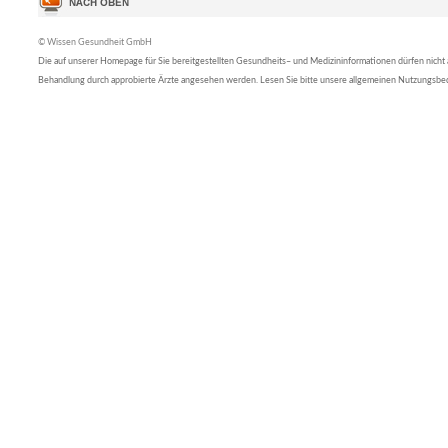
© Wissen Gesundheit GmbH
Die auf unserer Homepage für Sie bereitgestellten Gesundheits– und Medizininformationen dürfen nicht al
Behandlung durch approbierte Ärzte angesehen werden. Lesen Sie bitte unsere allgemeinen Nutzungsb