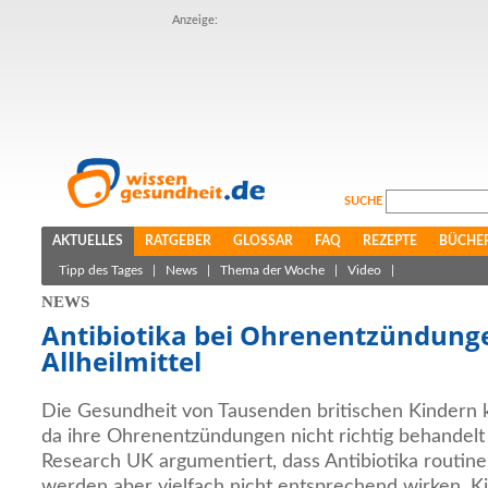
Anzeige:
SUCHE
AKTUELLES
RATGEBER
GLOSSAR
FAQ
REZEPTE
BÜCHE
Tipp des Tages
|
News
|
Thema der Woche
|
Video
|
NEWS
Antibiotika bei Ohrenentzündung
Allheilmittel
Die Gesundheit von Tausenden britischen Kindern k
da ihre Ohrenentzündungen nicht richtig behandel
Research UK argumentiert, dass Antibiotika routin
werden aber vielfach nicht entsprechend wirken. K