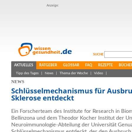
Anzeige:
SUCHE
AKTUELLES
RATGEBER
GLOSSAR
FAQ
REZEPTE
BÜCHE
Tipp des Tages
|
News
|
Thema der Woche
|
Video
|
NEWS
Schlüsselmechanismus für Ausbru
Sklerose entdeckt
Ein Forscherteam des Institute for Research in Biom
Bellinzona und dem Theodor Kocher Institut der Un
Neuroimmunologie-Abteilung der Universität Genua
Schlüsselmechanismus entdeckt, der den Ausbruch 