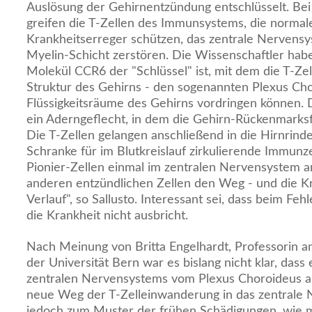
Auslösung der Gehirnentzündung entschlüsselt. Bei
greifen die T-Zellen des Immunsystems, die norma
Krankheitserreger schützen, das zentrale Nervensy
Myelin-Schicht zerstören. Die Wissenschaftler hab
Molekül CCR6 der "Schlüssel" ist, mit dem die T-Zel
Struktur des Gehirns - den sogenannten Plexus Chor
Flüssigkeitsräume des Gehirns vordringen können. 
ein Aderngeflecht, in dem die Gehirn-Rückenmarksfl
Die T-Zellen gelangen anschließend in die Hirnrinde
Schranke für im Blutkreislauf zirkulierende Immunz
Pionier-Zellen einmal im zentralen Nervensystem an
anderen entzündlichen Zellen den Weg - und die K
Verlauf", so Sallusto. Interessant sei, dass beim Fehl
die Krankheit nicht ausbricht.
Nach Meinung von Britta Engelhardt, Professorin a
der Universität Bern war es bislang nicht klar, das
zentralen Nervensystems vom Plexus Choroideus a
neue Weg der T-Zelleinwanderung in das zentrale
jedoch zum Muster der frühen Schädigungen, wie m