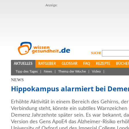
Anzeige:
SUCHE
AKTUELLES
RATGEBER
GLOSSAR
FAQ
REZEPTE
BÜCHE
Tipp des Tages
|
News
|
Thema der Woche
|
Video
|
NEWS
Hippokampus alarmiert bei Deme
Erhöhte Aktivität in einem Bereich des Gehirns, de
Verbindung steht, könnte ein subtiles Warnzeichen 
Demenz Jahrzehnte später sein. Es war bekannt, d
Version des Gens ApoE4 das Alzheimer-Risiko erhöh
University of Oxford und des Imperial College Lond