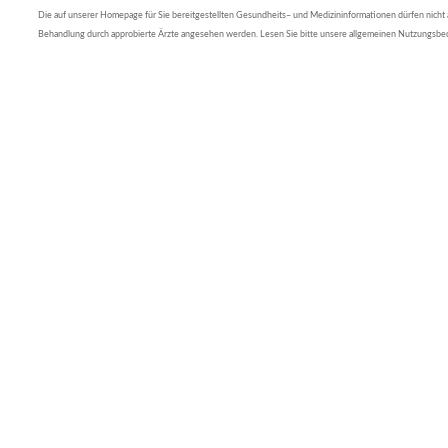
Die auf unserer Homepage für Sie bereitgestellten Gesundheits– und Medizininformationen dürfen nicht al
Behandlung durch approbierte Ärzte angesehen werden. Lesen Sie bitte unsere allgemeinen Nutzungsb