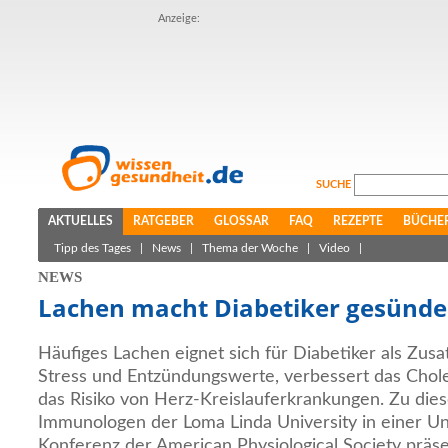
Anzeige:
SUCHE
AKTUELLES
RATGEBER
GLOSSAR
FAQ
REZEPTE
BÜCHE
Tipp des Tages
|
News
|
Thema der Woche
|
Video
|
NEWS
Lachen macht Diabetiker gesünde
Häufiges Lachen eignet sich für Diabetiker als Zusat
Stress und Entzündungswerte, verbessert das Chol
das Risiko von Herz-Kreislauferkrankungen. Zu di
Immunologen der Loma Linda University in einer Un
Konferenz der American Physiological Society präs