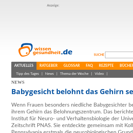
Anzeige:
SUCHE
AKTUELLES
RATGEBER
GLOSSAR
FAQ
REZEPTE
BÜCHE
Tipp des Tages
|
News
|
Thema der Woche
|
Video
|
NEWS
Babygesicht belohnt das Gehirn se
Wenn Frauen besonders niedliche Babygesichter bet
ihrem Gehirn das Belohnungszentrum. Das bericht
Institut für Neuro- und Verhaltensbiologie der Univ
Zeitschrift PNAS. Sie entdeckte gemeinsam mit Koll
Pennsylvania erstmals die neurobiologischen Grund