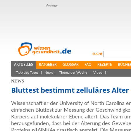
Anzeige:
SUCHE
AKTUELLES
RATGEBER
GLOSSAR
FAQ
REZEPTE
BÜCHE
Tipp des Tages
|
News
|
Thema der Woche
|
Video
|
NEWS
Bluttest bestimmt zelluläres Alter
Wissenschaftler der University of North Carolina e
einfachen Bluttest zur Messung der Geschwindigkei
Körpers auf molekularer Ebene altert. Das Team u
herausgefunden, dass bei der Alterung des Gewebe
Proteins p16INK4a drastisch ansteigt. Die Messung