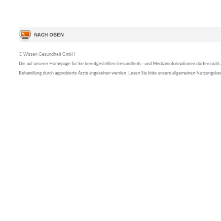
© Wissen Gesundheit GmbH
Die auf unserer Homepage für Sie bereitgestellten Gesundheits– und Medizininformationen dürfen nicht al
Behandlung durch approbierte Ärzte angesehen werden. Lesen Sie bitte unsere allgemeinen Nutzungsb