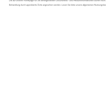
Die auf unserer Homepage für Sie bereitgestellten Gesundheits– und Medizininformationen dürfen nicht al
Behandlung durch approbierte Ärzte angesehen werden. Lesen Sie bitte unsere allgemeinen Nutzungsb