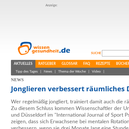
Anzeige:
SUCHE
AKTUELLES
RATGEBER
GLOSSAR
FAQ
REZEPTE
BÜCHE
Tipp des Tages
|
News
|
Thema der Woche
|
Video
|
NEWS
Jonglieren verbessert räumliches
Wer regelmäßig jongliert, trainiert damit auch die r
Zu diesem Schluss kommen Wissenschaftler der Un
und Düsseldorf im "International Journal of Sport P
zeigen, dass sich Erwachsene bei mentalen Rotation
verbessern, wenn sie drei Monate lang eine Stund