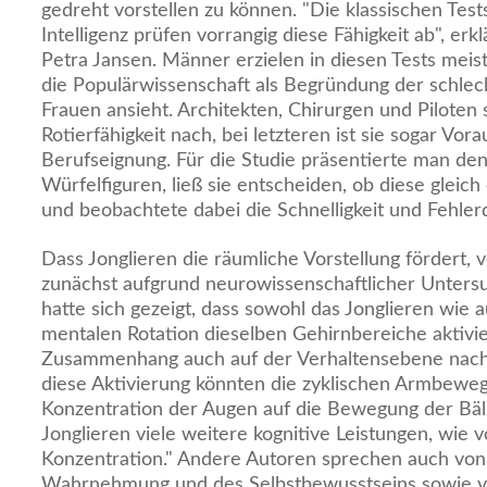
gedreht vorstellen zu können. "Die klassischen Test
Intelligenz prüfen vorrangig diese Fähigkeit ab", erkl
Petra Jansen. Männer erzielen in diesen Tests meis
die Populärwissenschaft als Begründung der schlec
Frauen ansieht. Architekten, Chirurgen und Piloten
Rotierfähigkeit nach, bei letzteren ist sie sogar Vor
Berufseignung. Für die Studie präsentierte man de
Würfelfiguren, ließ sie entscheiden, ob diese gleic
und beobachtete dabei die Schnelligkeit und Fehler
Dass Jonglieren die räumliche Vorstellung fördert,
zunächst aufgrund neurowissenschaftlicher Unters
hatte sich gezeigt, dass sowohl das Jonglieren wie
mentalen Rotation dieselben Gehirnbereiche aktivi
Zusammenhang auch auf der Verhaltensebene nachw
diese Aktivierung könnten die zyklischen Armbewe
Konzentration der Augen auf die Bewegung der Bäll
Jonglieren viele weitere kognitive Leistungen, wie 
Konzentration." Andere Autoren sprechen auch vo
Wahrnehmung und des Selbstbewusstseins sowie 