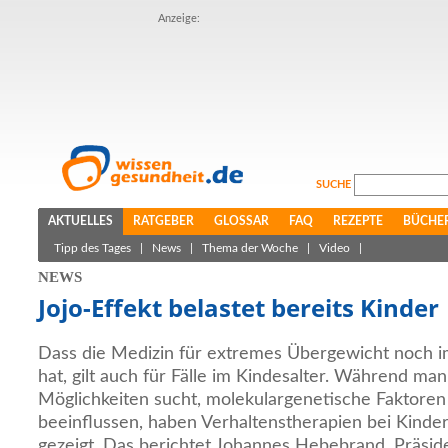
Anzeige:
SUCHE
AKTUELLES
RATGEBER
GLOSSAR
FAQ
REZEPTE
BÜCHE
Tipp des Tages
|
News
|
Thema der Woche
|
Video
|
NEWS
Jojo-Effekt belastet bereits Kinder
Dass die Medizin für extremes Übergewicht noch i
hat, gilt auch für Fälle im Kindesalter. Während ma
Möglichkeiten sucht, molekulargenetische Faktoren 
beeinflussen, haben Verhaltenstherapien bei Kinder
gezeigt. Das berichtet Johannes Hebebrand, Präsid