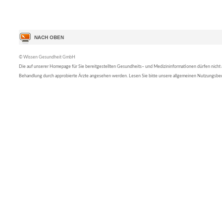
© Wissen Gesundheit GmbH
Die auf unserer Homepage für Sie bereitgestellten Gesundheits– und Medizininformationen dürfen nicht al
Behandlung durch approbierte Ärzte angesehen werden. Lesen Sie bitte unsere allgemeinen Nutzungsb