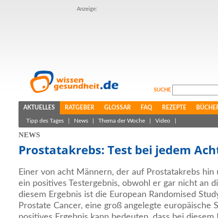
Anzeige:
SUCHE
AKTUELLES
RATGEBER
GLOSSAR
FAQ
REZEPTE
BÜCHE
Tipp des Tages
|
News
|
Thema der Woche
|
Video
|
NEWS
Prostatakrebs: Test bei jedem Ach
Einer von acht Männern, der auf Prostatakrebs hin
ein positives Testergebnis, obwohl er gar nicht an d
diesem Ergebnis ist die European Randomised Study
Prostate Cancer, eine groß angelegte europäische 
positives Ergebnis kann bedeuten, dass bei diesem