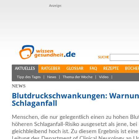
Anzeige:
SUCHE
AKTUELLES
RATGEBER
GLOSSAR
FAQ
REZEPTE
BÜCHE
Tipp des Tages
|
News
|
Thema der Woche
|
Video
|
NEWS
Blutdruckschwankungen: Warnun
Schlaganfall
Menschen, die nur gelegentlich einen zu hohen Blu
höheren Schlaganfall-Risiko ausgesetzt als jene, be
gleichbleibend hoch ist. Zu diesem Ergebnis ist ei
Leitung des Department of Clinical Neurology an Un