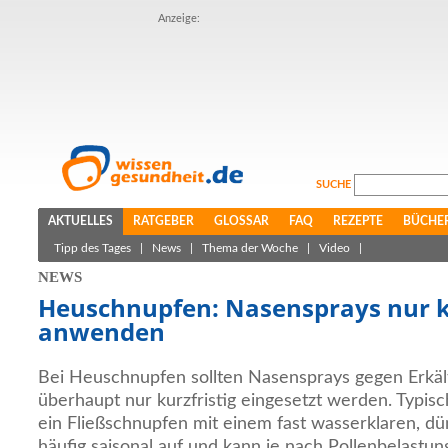
Anzeige:
SUCHE
AKTUELLES
RATGEBER
GLOSSAR
FAQ
REZEPTE
BÜCHE
Tipp des Tages
|
News
|
Thema der Woche
|
Video
|
NEWS
Heuschnupfen: Nasensprays nur ku
anwenden
Bei Heuschnupfen sollten Nasensprays gegen Erkä
überhaupt nur kurzfristig eingesetzt werden. Typis
ein Fließschnupfen mit einem fast wasserklaren, dünn
häufig saisonal auf und kann je nach Pollenbelast