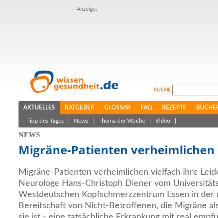
Anzeige:
SUCHE
AKTUELLES
RATGEBER
GLOSSAR
FAQ
REZEPTE
BÜCHE
Tipp des Tages
|
News
|
Thema der Woche
|
Video
|
NEWS
Migräne-Patienten verheimlichen 
Migräne-Patienten verheimlichen vielfach ihre Leid
Neurologe Hans-Christoph Diener vom Universitäts
Westdeutschen Kopfschmerzzentrum Essen in der
Bereitschaft von Nicht-Betroffenen, die Migräne al
sie ist - eine tatsächliche Erkrankung mit real em