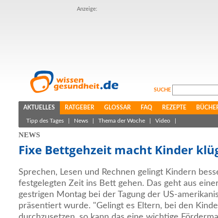
Anzeige:
SUCHE
AKTUELLES
RATGEBER
GLOSSAR
FAQ
REZEPTE
BÜCHE
Tipp des Tages
|
News
|
Thema der Woche
|
Video
|
NEWS
Fixe Bettgehzeit macht Kinder klü
Sprechen, Lesen und Rechnen gelingt Kindern besse
festgelegten Zeit ins Bett gehen. Das geht aus eine
gestrigen Montag bei der Tagung der US-amerikani
präsentiert wurde. "Gelingt es Eltern, bei den Kinde
durchzusetzen, so kann das eine wichtige Förderma