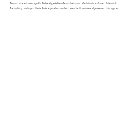
Die auf unserer Homepage für Sie bereitgestellten Gesundheits– und Medizininformationen dürfen nicht al
Behandlung durch approbierte Ärzte angesehen werden. Lesen Sie bitte unsere allgemeinen Nutzungsb